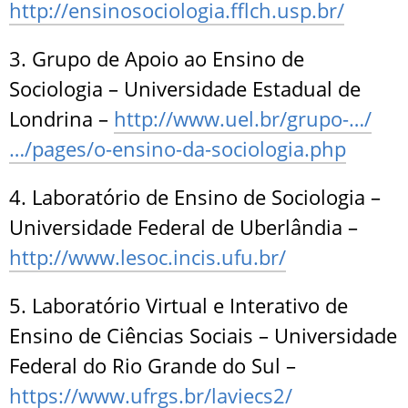
http://ensinosociologia.fflch.usp.br/
3. Grupo de Apoio ao Ensino de
Sociologia – Universidade Estadual de
Londrina –
http://www.uel.br/grupo-…/
…/pages/o-ensino-da-sociologia.php
4. Laboratório de Ensino de Sociologia –
Universidade Federal de Uberlândia –
http://www.lesoc.incis.ufu.br/
5. Laboratório Virtual e Interativo de
Ensino de Ciências Sociais – Universidade
Federal do Rio Grande do Sul –
https://www.ufrgs.br/laviecs2/