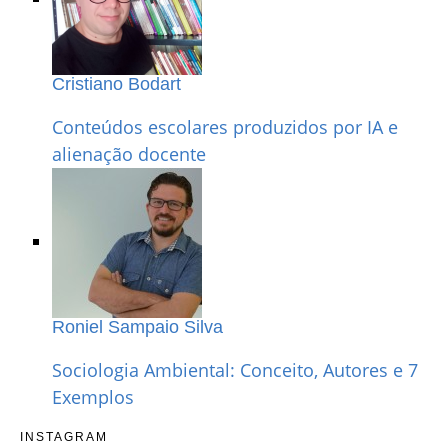
Cristiano Bodart
Conteúdos escolares produzidos por IA e
alienação docente
Roniel Sampaio Silva
Sociologia Ambiental: Conceito, Autores e 7
Exemplos
INSTAGRAM