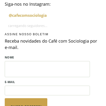
Siga-nos no Instagram:
@cafecomsociologia
carregando seguidores…
ASSINE NOSSO BOLETIM
Receba novidades do Café com Sociologia por
e-mail.
NOME
E-MAIL