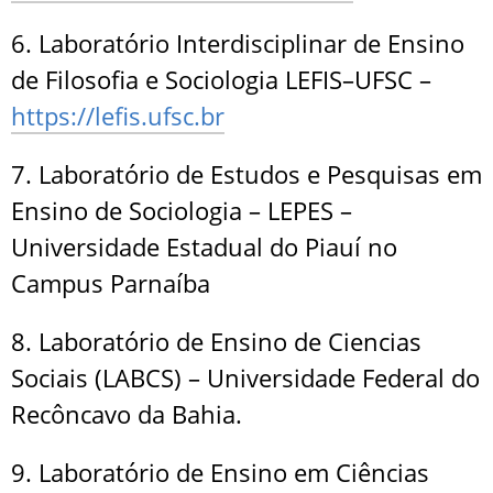
6. Laboratório Interdisciplinar de Ensino
de Filosofia e Sociologia LEFIS–UFSC –
https://lefis.ufsc.br
7. Laboratório de Estudos e Pesquisas em
Ensino de Sociologia – LEPES –
Universidade Estadual do Piauí no
Campus Parnaíba
8. Laboratório de Ensino de Ciencias
Sociais (LABCS) – Universidade Federal do
Recôncavo da Bahia.
9. Laboratório de Ensino em Ciências