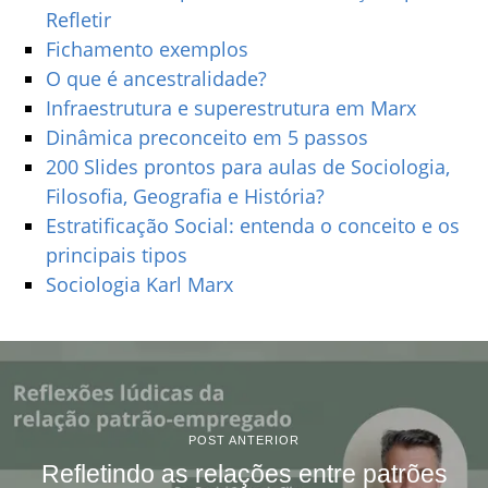
Refletir
Fichamento exemplos
O que é ancestralidade?
Infraestrutura e superestrutura em Marx
Dinâmica preconceito em 5 passos
200 Slides prontos para aulas de Sociologia,
Filosofia, Geografia e História?
Estratificação Social: entenda o conceito e os
principais tipos
Sociologia Karl Marx
POST ANTERIOR
Refletindo as relações entre patrões