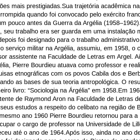
ições mais prestigiadas.Sua trajetória acadêmica n
terrompida quando foi convocado pelo exército fra
m pouco antes da Guerra da Argélia (1958–1962)
a, seu trabalho era ser guarda em uma instalação mi
depois foi designado para o trabalho administrativ
 o serviço militar na Argélia, assumiu, em 1958, o 
sor assistente na Faculdade de Letras em Argel. A
élia, Pierre Bourdieu atuava como professor e real
isas etnográficas com os povos Cabila dos e Ber
ando as bases de sua teoria antropológica. O resu
eiro livro: “Sociologia na Árgélia” em 1958.Em 196
stente de Raymond Aron na Faculdade de Letras de
a seus estudos a respeito do celibato na região de 
mesmo ano 1960 Pierre Bourdieu retornou para a
cupar o cargo de professor na Universidade de Lil
ceu até o ano de 1964.Após isso, ainda no ano de