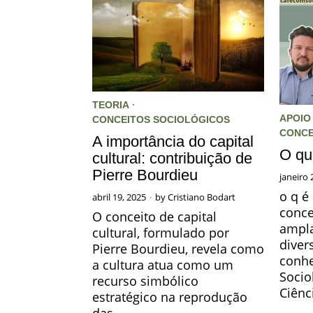
TEORIA
·
APOIO
CONCEITOS SOCIOLÓGICOS
CONCE
A importância do capital
O qu
cultural: contribuição de
Pierre Bourdieu
janeiro 
o q é
abril 19, 2025
by
Cristiano Bodart
conce
O conceito de capital
ampla
cultural, formulado por
diver
Pierre Bourdieu, revela como
conh
a cultura atua como um
Socio
recurso simbólico
Ciênc
estratégico na reprodução
das