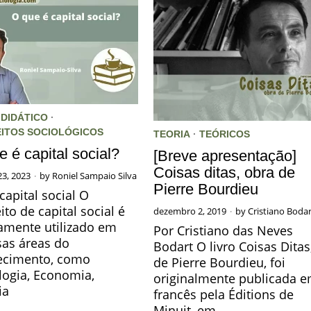
 DIDÁTICO
·
ITOS SOCIOLÓGICOS
TEORIA
·
TEÓRICOS
e é capital social?
[Breve apresentação]
Coisas ditas, obra de
23, 2023
by
Roniel Sampaio Silva
Pierre Bourdieu
 capital social O
ito de capital social é
dezembro 2, 2019
by
Cristiano Bodar
mente utilizado em
Por Cristiano das Neves
sas áreas do
Bodart O livro Coisas Ditas
ecimento, como
de Pierre Bourdieu, foi
logia, Economia,
originalmente publicada 
ia
francês pela Éditions de
Minuit, em