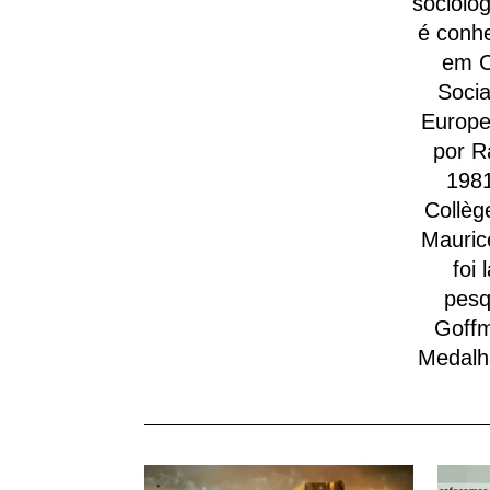
sociólo
é conh
em C
Socia
Europe
por R
1981
Collèg
Mauric
foi
pesq
Goffm
Medalha