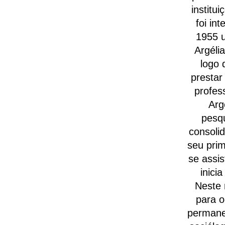
institu
foi in
1955 u
Argéli
logo 
prestar
profes
Arg
pesqu
consolid
seu prim
se assi
inici
Neste 
para o
permane