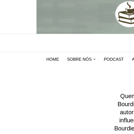
HOME
SOBRE NÓS
PODCAST
Quem 
Bourdi
autor
influ
Bourdie