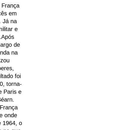
a França
ncês em
. Já na
litar e
o.Após
cargo de
inda na
izou
beres,
ltado foi
0, torna-
 Paris e
Béarn.
 França
le onde
 1964, o