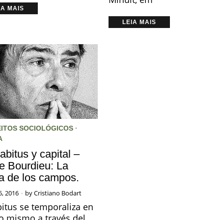
IA MAIS
LEIA MAIS
ITOS SOCIOLÓGICOS
·
A
abitus y capital –
re Bourdieu: La
ca de los campos.
5, 2016
by
Cristiano Bodart
bitus se temporaliza en
to mismo a través del