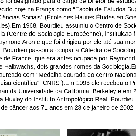
go foi designado para o cargo de Diretor de estudo
ecido hoje na França como “Escola de Estudos Sup
iências Sociais” (École des Hautes Études en Sci
les).Em 1968, Bourdieu assumiu o Centro de Soci
ia (Centre de Sociologie Européenne), instituição 
aymond Aron e que foi dirigida por ele até sua mo
 Bourdieu passou a ocupar a Cátedra de Sociolog
e de France que era antes ocupada por Raymond
e Halbwachs, dois grandes nomes da Sociologia.
 laureado com “Medalha dourada do centro Naciona
uisa científica” CNRS ).Em 1996 ele recebeu o P
an da Universidade da Califórnia, Berkeley e em 
 Huxley do Instituto Antropólógico Real .Bourdie
de câncer aos 71 anos em 23 de janeiro de 2002.