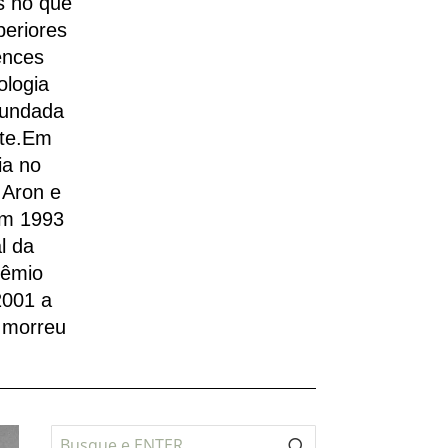
s no que
eriores
ences
ologia
fundada
rte.Em
ia no
 Aron e
Em 1993
l da
rêmio
2001 a
u morreu