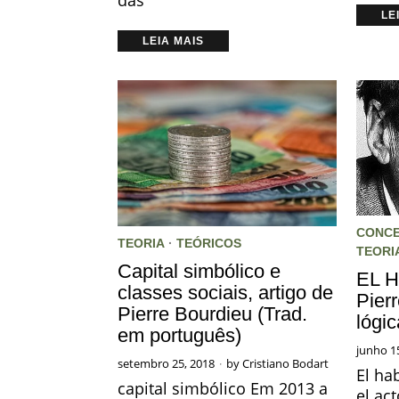
LE
LEIA MAIS
CONCE
TEORIA
·
TEÓRICOS
TEORI
Capital simbólico e
EL H
classes sociais, artigo de
Pier
Pierre Bourdieu (Trad.
lógi
em português)
junho 1
setembro 25, 2018
by
Cristiano Bodart
El ha
capital simbólico Em 2013 a
el ac