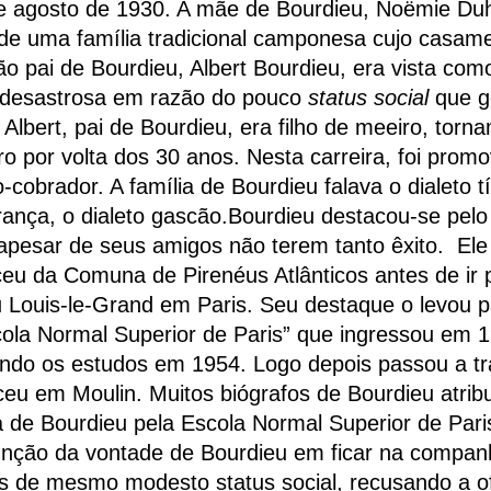
e agosto de 1930. A mãe de Bourdieu, Noëmie Duh
 de uma família tradicional camponesa cujo casam
ão pai de Bourdieu, Albert Bourdieu, era vista co
 desastrosa em razão do pouco
status social
que g
 Albert, pai de Bourdieu, era filho de meeiro, torn
iro por volta dos 30 anos. Nesta carreira, foi promo
o-cobrador. A família de Bourdieu falava o dialeto t
rança, o dialeto gascão.Bourdieu destacou-se pel
 apesar de seus amigos não terem tanto êxito. Ele
ceu da Comuna de Pirenéus Atlânticos antes de ir 
u Louis-le-Grand em Paris. Seu destaque o levou p
ola Normal Superior de Paris” que ingressou em 
indo os estudos em 1954. Logo depois passou a tr
ceu em Moulin. Muitos biógrafos de Bourdieu atri
 de Bourdieu pela Escola Normal Superior de Par
nção da vontade de Bourdieu em ficar na compan
s de mesmo modesto status social, recusando a of