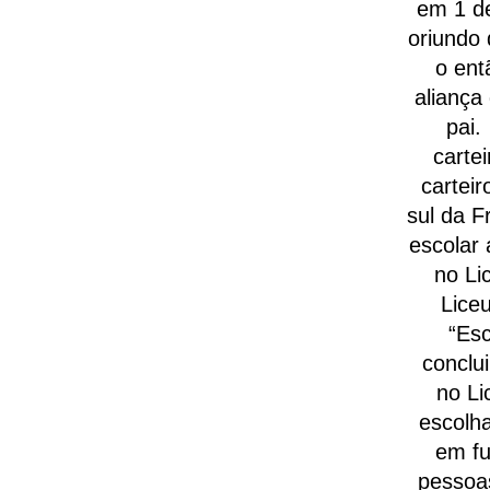
em 1 d
oriundo
o ent
aliança
pai.
carte
carteir
sul da F
escolar
no Li
Lice
“Esc
conclu
no Li
escolha
em fu
pessoa