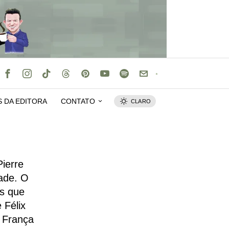
S DA EDITORA
CONTATO
CLARO
Pierre
dade. O
os que
 Félix
a França