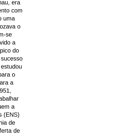
au, era
ento com
mo uma
ozava o
am-se
vido a
ípico do
o sucesso
 estudou
para o
ara a
1951,
abalhar
buem a
is (ENS)
hia de
erta de