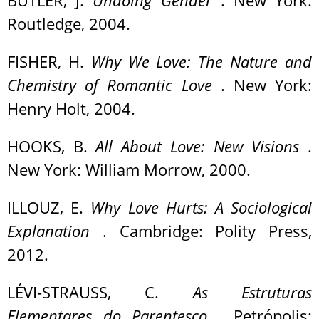
BUTLER, J.
Undoing Gender
. New York:
Routledge, 2004.
FISHER, H.
Why We Love: The Nature and
Chemistry of Romantic Love
. New York:
Henry Holt, 2004.
HOOKS, B.
All About Love: New Visions
.
New York: William Morrow, 2000.
ILLOUZ, E.
Why Love Hurts: A Sociological
Explanation
. Cambridge: Polity Press,
2012.
LÉVI-STRAUSS, C.
As Estruturas
Elementares do Parentesco
. Petrópolis: