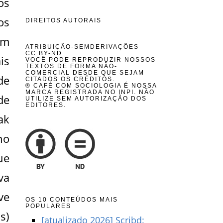
os
os
DIREITOS AUTORAIS
em
ATRIBUIÇÃO-SEMDERIVAÇÕES
CC BY-ND
is
VOCÊ PODE REPRODUZIR NOSSOS
TEXTOS DE FORMA NÃO-
COMERCIAL DESDE QUE SEJAM
de
CITADOS OS CRÉDITOS.
® CAFÉ COM SOCIOLOGIA É NOSSA
MARCA REGISTRADA NO INPI. NÃO
de
UTILIZE SEM AUTORIZAÇÃO DOS
EDITORES.
ak
no
ue
va
ve
OS 10 CONTEÚDOS MAIS
POPULARES
s)
[atualizado 2026] Scribd: