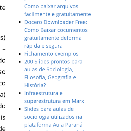
Como baixar arquivos
te
facilmente e gratuitamente
Docero Downloader Free:
Como Baixar cocumentos
s)
gratuitamente deforma
rápida e segura
 –
Fichamento exemplos
do
200 Slides prontos para
aulas de Sociologia,
so
Filosofia, Geografia e
co
História?
Infraestrutura e
a)
superestrutura em Marx
do
Slides para aulas de
is
sociologia utilizados na
plataforma Aula Paraná
de