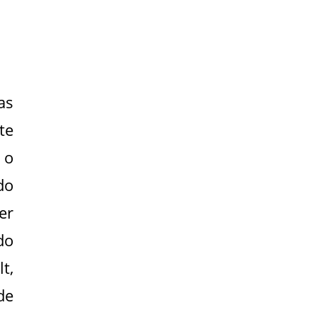
as
te
 o
do
er
do
t,
de