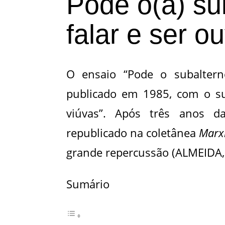
Pode o(a) su
falar e ser o
O ensaio “Pode o subalterno
publicado em 1985, com o sub
viúvas”. Após três anos d
republicado na coletânea
Marxi
grande repercussão (ALMEIDA,
Sumário