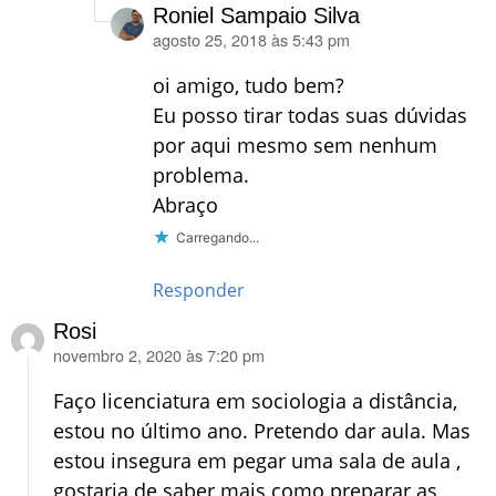
Roniel Sampaio Silva
agosto 25, 2018 às 5:43 pm
disse:
oi amigo, tudo bem?
Eu posso tirar todas suas dúvidas
por aqui mesmo sem nenhum
problema.
Abraço
Carregando...
Responder
Rosi
novembro 2, 2020 às 7:20 pm
disse:
Faço licenciatura em sociologia a distância,
estou no último ano. Pretendo dar aula. Mas
estou insegura em pegar uma sala de aula ,
gostaria de saber mais como preparar as