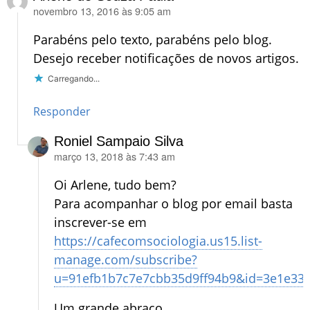
novembro 13, 2016 às 9:05 am
disse:
Parabéns pelo texto, parabéns pelo blog.
Desejo receber notificações de novos artigos.
Carregando...
Responder
Roniel Sampaio Silva
março 13, 2018 às 7:43 am
disse:
Oi Arlene, tudo bem?
Para acompanhar o blog por email basta
inscrever-se em
https://cafecomsociologia.us15.list-
manage.com/subscribe?
u=91efb1b7c7e7cbb35d9ff94b9&id=3e1e33
Um grande abraço