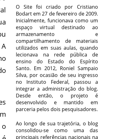
O Site foi criado por Cristiano
al
Bodart em 27 de fevereiro de 2009.
ua
Inicialmente, funcionava como um
espaço virtual destinado ao
ou
armazenamento e
compartilhamento de materiais
 A
utilizados em suas aulas, quando
lecionava na rede pública de
mo
ensino do Estado do Espírito
Santo. Em 2012, Roniel Sampaio
do
Silva, por ocasião de seu ingresso
no Instituto Federal, passou a
integrar a administração do blog.
Desde então, o projeto é
es
desenvolvido e mantido em
parceria pelos dois pesquisadores.
em
Ao longo de sua trajetória, o blog
 o
consolidou-se como uma das
 é
principais referências nacionais na