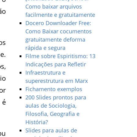
Como baixar arquivos
ão
facilmente e gratuitamente
Docero Downloader Free:
Como Baixar cocumentos
gratuitamente deforma
os
rápida e segura
e.
Filme sobre Espiritismo: 13
Indicações para Refletir
s,
Infraestrutura e
io
superestrutura em Marx
or
Fichamento exemplos
200 Slides prontos para
 é
aulas de Sociologia,
Filosofia, Geografia e
História?
Slides para aulas de
ou