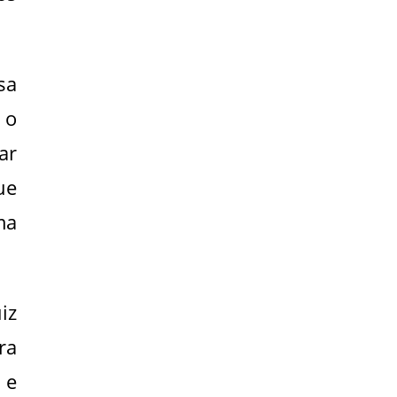
sa
 o
ar
ue
ma
iz
ra
 e