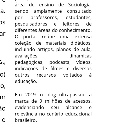
área de ensino de Sociologia,
a.
sendo amplamente consultado
por professores, estudantes,
os
pesquisadores e leitores de
diferentes áreas do conhecimento.
ar
O portal reúne uma extensa
coleção de materiais didáticos,
incluindo artigos, planos de aula,
avaliações, dinâmicas
ês
pedagógicas, podcasts, vídeos,
indicações de filmes e diversos
o)
outros recursos voltados à
educação.
o,
Em 2019, o blog ultrapassou a
um
marca de 9 milhões de acessos,
ão
evidenciando seu alcance e
relevância no cenário educacional
 o
brasileiro.