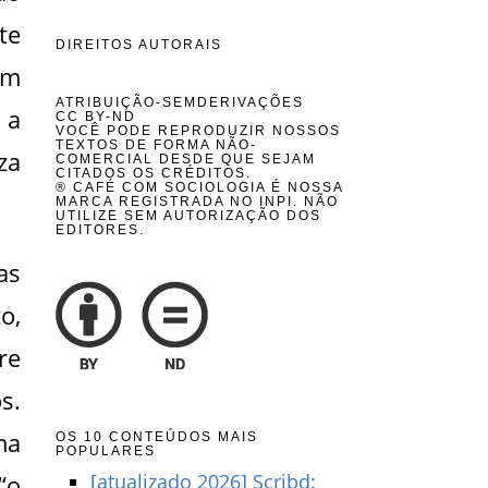
te
DIREITOS AUTORAIS
um
ATRIBUIÇÃO-SEMDERIVAÇÕES
 a
CC BY-ND
VOCÊ PODE REPRODUZIR NOSSOS
TEXTOS DE FORMA NÃO-
za
COMERCIAL DESDE QUE SEJAM
CITADOS OS CRÉDITOS.
® CAFÉ COM SOCIOLOGIA É NOSSA
MARCA REGISTRADA NO INPI. NÃO
UTILIZE SEM AUTORIZAÇÃO DOS
EDITORES.
as
o,
re
s.
ma
OS 10 CONTEÚDOS MAIS
POPULARES
“o
[atualizado 2026] Scribd: