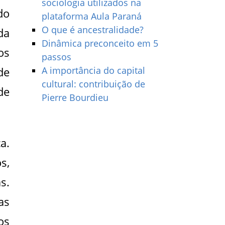
sociologia utilizados na
do
plataforma Aula Paraná
O que é ancestralidade?
da
Dinâmica preconceito em 5
os
passos
de
A importância do capital
cultural: contribuição de
de
Pierre Bourdieu
a.
s,
s.
as
os