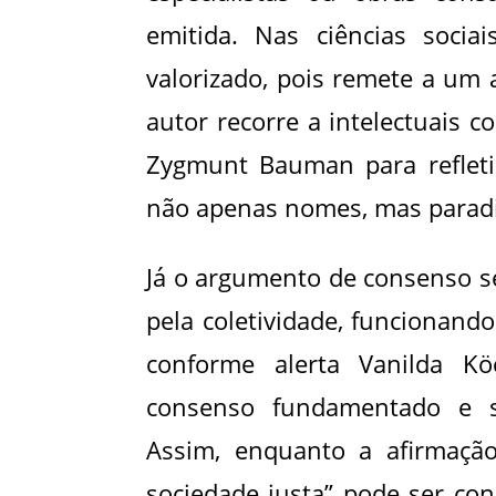
emitida. Nas ciências socia
valorizado, pois remete a um
autor recorre a intelectuais c
Zygmunt Bauman para refletir
não apenas nomes, mas paradi
Já o argumento de consenso s
pela coletividade, funcionan
conforme alerta Vanilda Köc
consenso fundamentado e s
Assim, enquanto a afirmaçã
sociedade justa” pode ser con