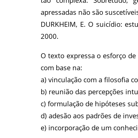
tão complexa. Sobretudo, g
apressadas não são suscetívei
DURKHEIM, E. O suicídio: estu
2000.
O texto expressa o esforço de
com base na:
a) vinculação com a filosofia c
b) reunião das percepções int
c) formulação de hipóteses subj
d) adesão aos padrões de inves
e) incorporação de um conheci