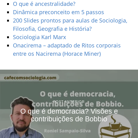
O que é ancestralidade?
Dinâmica preconceito em 5 passos
200 Slides prontos para aulas de Sociologia,
Filosofia, Geografia e História?
Sociologia Karl Marx
Onacirema – adaptado de Ritos corporais
entre os Nacirema (Horace Miner)
POST ANTERIOR
O que é democracia? Visões e
contribuições de Bobbio