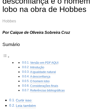
desconfiança e o homem
lobo na obra de Hobbes
Hobbes
Por Caique de Oliveira Sobreira Cruz
Sumário
Versão em PDF AQUI
Introdução
A igualdade natural
A desconfiança
O homem lobo
Considerações finais
Referências bibliográficas
Curtir isso:
Leia também