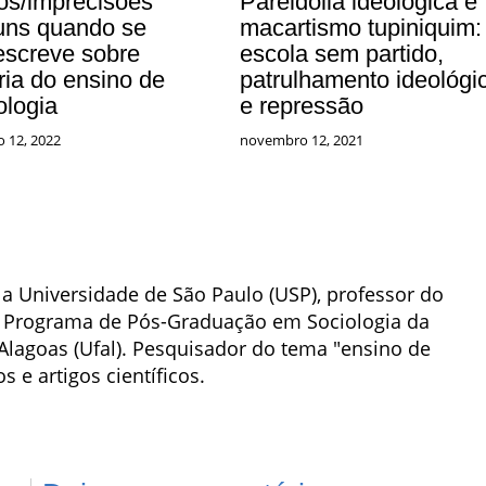
ros/imprecisões
Pareidolia ideológica e
ns quando se
macartismo tupiniquim:
/escreve sobre
escola sem partido,
ria do ensino de
patrulhamento ideológi
ologia
e repressão
o 12, 2022
novembro 12, 2021
a Universidade de São Paulo (USP), professor do
o Programa de Pós-Graduação em Sociologia da
Alagoas (Ufal). Pesquisador do tema "ensino de
os e artigos científicos.