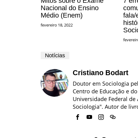
Mitos sobre o Exame
7 er
Nacional do Ensino
comu
Médio (Enem)
fala
histó
fevereiro 18, 2022
Soci
fevereir
Notícias
Cristiano Bodart
Doutor em Sociologia pel
Centro de Educação e d
Universidade Federal de 
Sociologia". Autor de livr