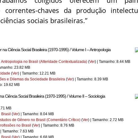
abalhos coligidos oferecem um pain
correntes-chaves da produção intelectu
ncias sociais brasileiras.”
 na Ciência Social Brasileira (1970-1995) / Volume I – Antropologia
Antropologia no Brasil (Alteridade Contextualizada)
(
Ver
) | Tamanho: 8.44 MB
Tamanho: 23.82 MB
cidade
(
Ver
) | Tamanho: 12.21 MB
iões e Dilemas da Sociedade Brasileira
(
Ver
) | Tamanho: 8.39 MB
ho: 19.62 MB
a Ciência Social Brasileira (1970-1995) / Volume II – Sociologia
8.71 MB
 Brasil
(
Ver
) | Tamanho: 8.04 MB
studos de Gênero no Brasil (Comentário Crítico)
(
Ver
) | Tamanho: 2.72 MB
rofissões no Brasil
(
Ver
) | Tamanho: 8.76 MB
 | Tamanho: 7.63 MB
 Brasil
(
Ver
) | Tamanho: 6.68 MB