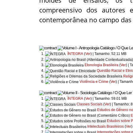
moldes de ensaios, os tr
compreensivo dos autores e 
contemporânea no campo das ciê
Catálogo / O Que Ler
ÍNTEGRA
(
Ver
) | Tamanho: 52.11 MB
Etonologia Brasileira
(
Ver
) | 
Questão Racial e Etni
Relig
Violência e Crime
(
Ver
) | Taman
Catálogo / O Que Ler n
ÍNTEGRA
(
Ver
) | Tamanho: 59.01 MB
Classes Sociais
(
Ver
) | Tamanho: 
Estudos de Gênero no
E
Estudos sobre P
Intelectuais Brasileiros
(
Ver
)
Interpretações sobre o