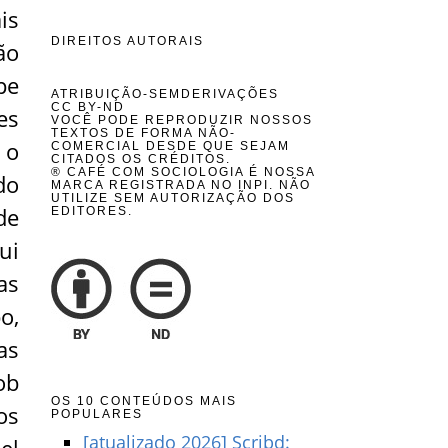
is
DIREITOS AUTORAIS
ão
pe
ATRIBUIÇÃO-SEMDERIVAÇÕES
CC BY-ND
es
VOCÊ PODE REPRODUZIR NOSSOS
TEXTOS DE FORMA NÃO-
 o
COMERCIAL DESDE QUE SEJAM
CITADOS OS CRÉDITOS.
® CAFÉ COM SOCIOLOGIA É NOSSA
do
MARCA REGISTRADA NO INPI. NÃO
UTILIZE SEM AUTORIZAÇÃO DOS
de
EDITORES.
ui
as
o,
as
ob
OS 10 CONTEÚDOS MAIS
os
POPULARES
[atualizado 2026] Scribd: