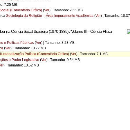
ho: 7.25 MB
Social (Comentário Crítico)
(
Ver
) | Tamanho: 2.65 MB
Sociologia da Religião – Área Impuramente Acadêmica
(
Ver
) | Tamanho: 10.37
er na Ciência Social Brasileira (1970-1995) / Volume III – Ciência Plítica
o e Poíticas Públicas
(
Ver
) | Tamanho: 8.23 MB
ica
(
Ver
) | Tamanho: 10.77 MB
titucionalização Política (Comentário Crítico)
(
Ver
) | Tamanho: 7.1 MB
ições e Poder Legislativo
(
Ver
) | Tamanho: 9.34 MB
er
) | Tamanho: 13.52 MB