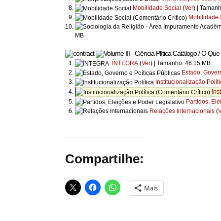
Mobilidade Social
(
Ver
) | Taman
Mobilidade 
MB
Catálogo / O Que L
ÍNTEGRA
(
Ver
) | Tamanho: 46.15 MB
Estado, Govern
Institucionalização Polít
Ins
Partidos, Ele
Relações Internacionais
(
V
Compartilhe:
Mais