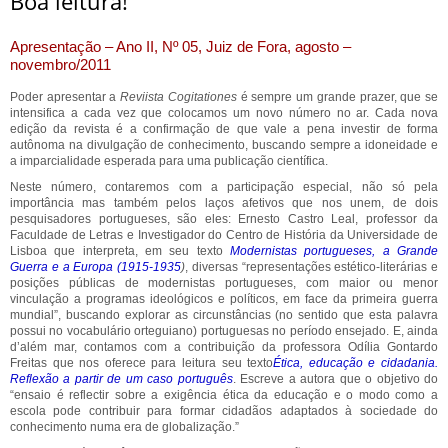
Boa leitura!
Apresentação – Ano II, Nº 05, Juiz de Fora, agosto –
novembro/2011
Poder apresentar a
Reviista
Cogitationes
é sempre um grande prazer, que se
intensifica a cada vez que colocamos um novo número no ar. Cada nova
edição da revista é a confirmação de que vale a pena investir de forma
autônoma na divulgação de conhecimento, buscando sempre a idoneidade e
a imparcialidade esperada para uma publicação científica.
Neste número, contaremos com a participação especial, não só pela
importância mas também pelos laços afetivos que nos unem, de dois
pesquisadores portugueses, são eles: Ernesto Castro Leal, professor da
Faculdade de Letras e Investigador do Centro de História da Universidade de
Lisboa que interpreta, em seu texto
Modernistas portugueses, a Grande
Guerra e a Europa (1915-1935
)
, diversas “representações estético-literárias e
posições públicas de modernistas portugueses, com maior ou menor
vinculação a programas ideológicos e políticos, em face da primeira guerra
mundial”, buscando explorar as circunstâncias (no sentido que esta palavra
possui no vocabulário orteguiano) portuguesas no período ensejado. E, ainda
d’além mar, contamos com a contribuição da professora Odília Gontardo
Freitas que nos oferece para leitura seu texto
Ética, educação e cidadania.
Reflexão a partir de um caso português
. Escreve a autora que o objetivo do
“ensaio é reflectir sobre a exigência ética da educação e o modo como a
escola pode contribuir para formar cidadãos adaptados à sociedade do
conhecimento numa era de globalização.”