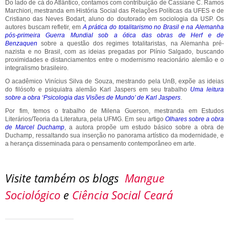
Do lado de cá do Atlântico, contamos com contribuição de Cassiane C. Ramos
Marchiori, mestranda em História Social das Relações Políticas da UFES e de
Cristiano das Neves Bodart, aluno do doutorado em sociologia da USP. Os
autores buscam refletir, em
A prática do totalitarismo no Brasil e na Alemanha
pós-primeira Guerra Mundial sob a ótica das obras de Herf e de
Benzaquen
sobre a questão dos regimes totalitaristas, na Alemanha pré-
nazista e no Brasil, com as ideias pregadas por Plínio Salgado, buscando
proximidades e distanciamentos entre o modernismo reacionário alemão e o
integralismo brasileiro.
O acadêmico Vinícius Silva de Souza, mestrando pela UnB, expõe as ideias
do filósofo e psiquiatra alemão Karl Jaspers em seu trabalho
Uma leitura
sobre a obra ‘Psicologia das Visões de Mundo’ de Karl Jaspers
.
Por fim, temos o trabalho de Milena Guerson, mestranda em Estudos
Literários/Teoria da Literatura, pela UFMG. Em seu artigo
Olhares sobre a obra
de Marcel Duchamp
, a autora propõe um estudo básico sobre a obra de
Duchamp, ressaltando sua inserção no panorama artístico da modernidade, e
a herança disseminada para o pensamento contemporâneo em arte.
Visite também os blogs
Mangue
Sociológico
e
Ciência Social Ceará