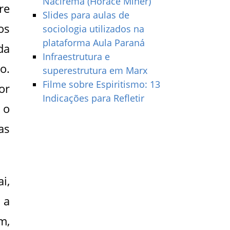
Nacirema (Horace Miner)
re
Slides para aulas de
os
sociologia utilizados na
plataforma Aula Paraná
da
Infraestrutura e
o.
superestrutura em Marx
Filme sobre Espiritismo: 13
or
Indicações para Refletir
 o
as
i,
 a
m,