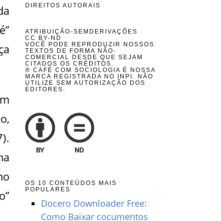
DIREITOS AUTORAIS
da
é”
ATRIBUIÇÃO-SEMDERIVAÇÕES
CC BY-ND
VOCÊ PODE REPRODUZIR NOSSOS
ça
TEXTOS DE FORMA NÃO-
COMERCIAL DESDE QUE SEJAM
CITADOS OS CRÉDITOS.
® CAFÉ COM SOCIOLOGIA É NOSSA
MARCA REGISTRADA NO INPI. NÃO
UTILIZE SEM AUTORIZAÇÃO DOS
EDITORES.
êm
o,
).
ma
mo
OS 10 CONTEÚDOS MAIS
POPULARES
o”
Docero Downloader Free:
Como Baixar cocumentos