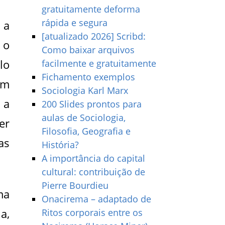
gratuitamente deforma
rápida e segura
 a
[atualizado 2026] Scribd:
 o
Como baixar arquivos
lo
facilmente e gratuitamente
Fichamento exemplos
im
Sociologia Karl Marx
 a
200 Slides prontos para
aulas de Sociologia,
er
Filosofia, Geografia e
as
História?
A importância do capital
cultural: contribuição de
Pierre Bourdieu
ma
Onacirema – adaptado de
a,
Ritos corporais entre os