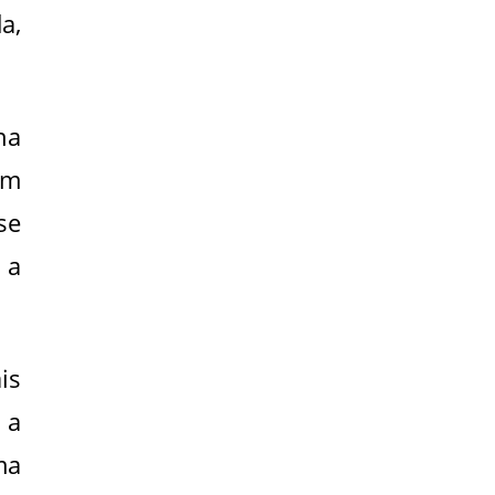
a,
na
um
se
 a
is
 a
ma