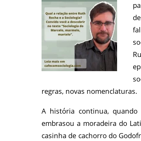
pa
de
fa
so
R
ep
so
regras, novas nomenclaturas.
A história continua, quando 
embrasou a moradeira do Latil
casinha de cachorro do Godof