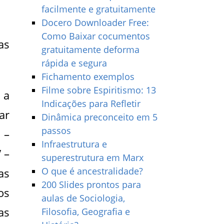
facilmente e gratuitamente
Docero Downloader Free:
Como Baixar cocumentos
as
gratuitamente deforma
rápida e segura
Fichamento exemplos
Filme sobre Espiritismo: 13
 a
Indicações para Refletir
ar
Dinâmica preconceito em 5
passos
 –
Infraestrutura e
 –
superestrutura em Marx
O que é ancestralidade?
as
200 Slides prontos para
os
aulas de Sociologia,
as
Filosofia, Geografia e