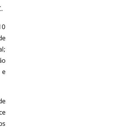
.
10
de
l;
ão
 e
de
ce
os