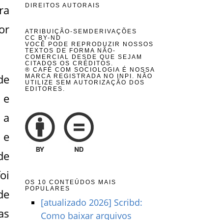
DIREITOS AUTORAIS
ra
or
ATRIBUIÇÃO-SEMDERIVAÇÕES
CC BY-ND
VOCÊ PODE REPRODUZIR NOSSOS
TEXTOS DE FORMA NÃO-
COMERCIAL DESDE QUE SEJAM
CITADOS OS CRÉDITOS.
® CAFÉ COM SOCIOLOGIA É NOSSA
de
MARCA REGISTRADA NO INPI. NÃO
UTILIZE SEM AUTORIZAÇÃO DOS
EDITORES.
 e
 a
 e
de
oi
OS 10 CONTEÚDOS MAIS
POPULARES
de
[atualizado 2026] Scribd:
as
Como baixar arquivos