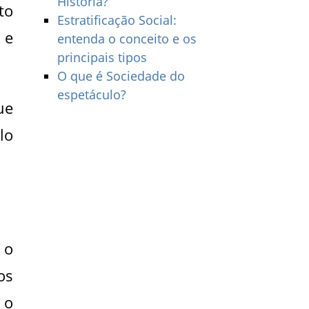
História?
to
Estratificação Social:
 e
entenda o conceito e os
principais tipos
O que é Sociedade do
espetáculo?
ue
lo
 o
os
 o