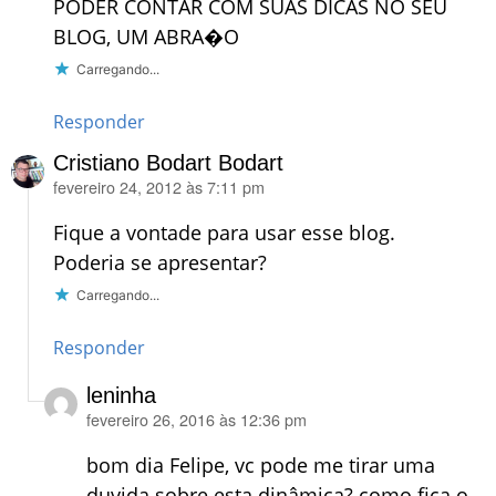
PODER CONTAR COM SUAS DICAS NO SEU
BLOG, UM ABRA�O
Carregando...
Responder
Cristiano Bodart Bodart
fevereiro 24, 2012 às 7:11 pm
disse:
Fique a vontade para usar esse blog.
Poderia se apresentar?
Carregando...
Responder
leninha
fevereiro 26, 2016 às 12:36 pm
disse:
bom dia Felipe, vc pode me tirar uma
duvida sobre esta dinâmica? como fica o