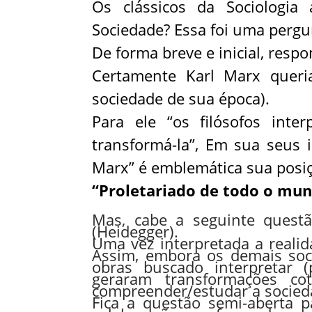
Os clássicos da Sociologia
Sociedade? Essa foi uma pergu
De forma breve e inicial, respo
Certamente Karl Marx queri
sociedade de sua época).
Para ele “os filósofos inte
transformá-la”, Em sua seus i
Marx” é emblemática sua posiçã
“Proletariado de todo o mun
Mas, cabe a seguinte questão
(Heidegger).
Uma vez interpretada a reali
Assim, embora os demais soc
obras buscado interpretar 
geraram transformações coti
compreender/estudar a socieda
Fica a questão semi-aberta p