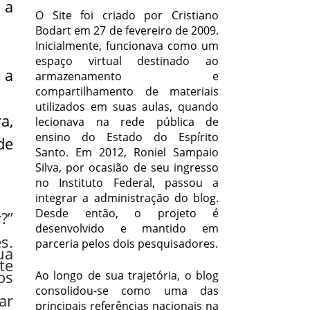
 a
O Site foi criado por Cristiano
Bodart em 27 de fevereiro de 2009.
Inicialmente, funcionava como um
espaço virtual destinado ao
 a
armazenamento e
compartilhamento de materiais
utilizados em suas aulas, quando
a,
lecionava na rede pública de
ensino do Estado do Espírito
de
Santo. Em 2012, Roniel Sampaio
Silva, por ocasião de seu ingresso
no Instituto Federal, passou a
integrar a administração do blog.
Desde então, o projeto é
?”
desenvolvido e mantido em
s.
parceria pelos dois pesquisadores.
ua
te
os
Ao longo de sua trajetória, o blog
consolidou-se como uma das
ar
principais referências nacionais na