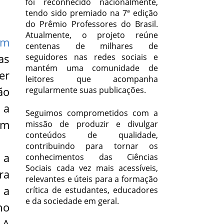
foi reconhecido nacionalmente,
tendo sido premiado na 7ª edição
do Prêmio Professores do Brasil.
Atualmente, o projeto reúne
um
centenas de milhares de
as
seguidores nas redes sociais e
mantém uma comunidade de
er
leitores que acompanha
ão
regularmente suas publicações.
 a
Seguimos comprometidos com a
em
missão de produzir e divulgar
conteúdos de qualidade,
contribuindo para tornar os
 a
conhecimentos das Ciências
Sociais cada vez mais acessíveis,
ra
relevantes e úteis para a formação
 a
crítica de estudantes, educadores
e da sociedade em geral.
no
 A