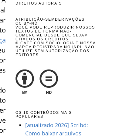
DIREITOS AUTORAIS
al
ar
ATRIBUIÇÃO-SEMDERIVAÇÕES
CC BY-ND
to
VOCÊ PODE REPRODUZIR NOSSOS
TEXTOS DE FORMA NÃO-
COMERCIAL DESDE QUE SEJAM
ça
CITADOS OS CRÉDITOS.
® CAFÉ COM SOCIOLOGIA É NOSSA
MARCA REGISTRADA NO INPI. NÃO
eu
UTILIZE SEM AUTORIZAÇÃO DOS
EDITORES.
or
es
do
to
er
OS 10 CONTEÚDOS MAIS
POPULARES
ve
[atualizado 2026] Scribd:
or
Como baixar arquivos