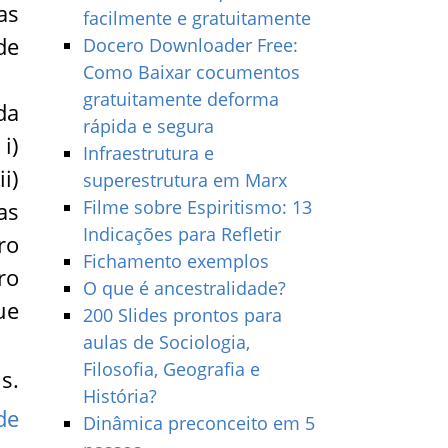
as
facilmente e gratuitamente
de
Docero Downloader Free:
Como Baixar cocumentos
gratuitamente deforma
da
rápida e segura
i)
Infraestrutura e
i)
superestrutura em Marx
Filme sobre Espiritismo: 13
as
Indicações para Refletir
ro
Fichamento exemplos
ro
O que é ancestralidade?
ue
200 Slides prontos para
aulas de Sociologia,
Filosofia, Geografia e
s.
História?
de
Dinâmica preconceito em 5