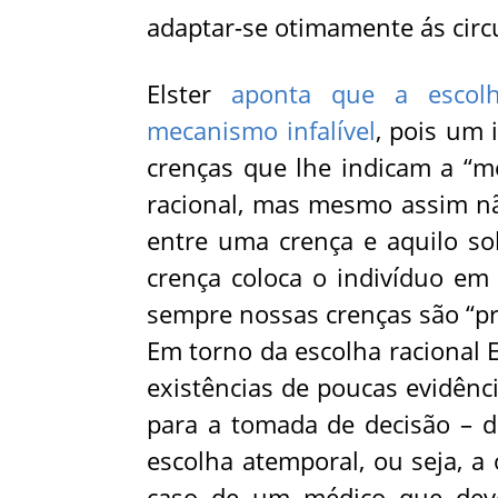
adaptar-se otimamente ás circ
Elster
aponta que a escolh
mecanismo infalível
, pois um 
crenças que lhe indicam a “me
racional, mas mesmo assim não
entre uma crença e aquilo sob
crença coloca o indivíduo em
sempre nossas crenças são “pr
Em torno da escolha racional E
existências de poucas evidênci
para a tomada de decisão – d
escolha atemporal, ou seja, a
caso de um médico que deve