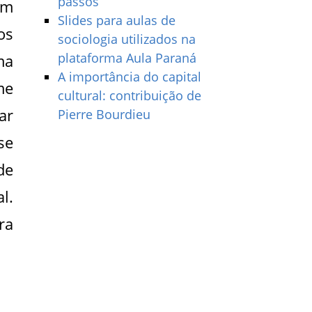
passos
om
Slides para aulas de
os
sociologia utilizados na
plataforma Aula Paraná
ma
A importância do capital
me
cultural: contribuição de
ar
Pierre Bourdieu
se
de
l.
ra