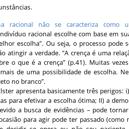
unstâncias.
a racional não se caracteriza como 
indivíduo racional escolhe com base em su
lhor escolha”. Ou seja, o processo pode s
 atingir a verdade. “A crença é uma relaç
re o que é a crença” (p.41). Muitas vezes
 mais de uma possibilidade de escolha. N
eto no branco”.
lster apresenta basicamente três perigos: i)
as para efetivar a escolha ótima; II) a demo
evido a busca de evidências – pode tornar
 ocasião para agir pode ter passado (como 
 decidir se opera ou não seu paciente.