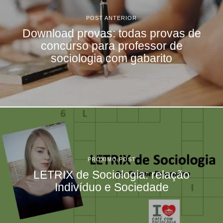
POST ANTERIOR
Download provas: todas provas de
concurso para professor de
sociologia com gabarito
PRÓXIMO POST
LETRIX de Sociologia: relação
Indivíduo e Sociedade