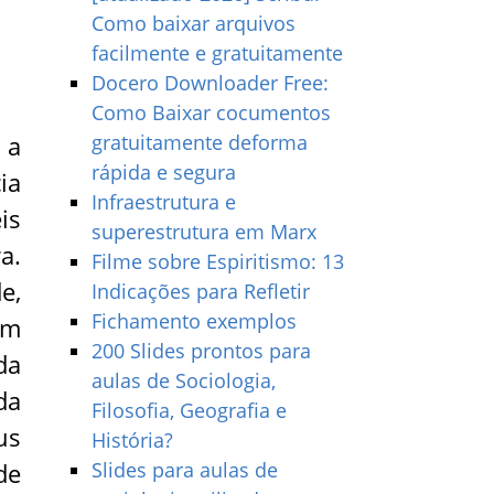
Como baixar arquivos
facilmente e gratuitamente
Docero Downloader Free:
Como Baixar cocumentos
 a
gratuitamente deforma
rápida e segura
ia
Infraestrutura e
is
superestrutura em Marx
a.
Filme sobre Espiritismo: 13
e,
Indicações para Refletir
Fichamento exemplos
um
200 Slides prontos para
da
aulas de Sociologia,
da
Filosofia, Geografia e
us
História?
de
Slides para aulas de