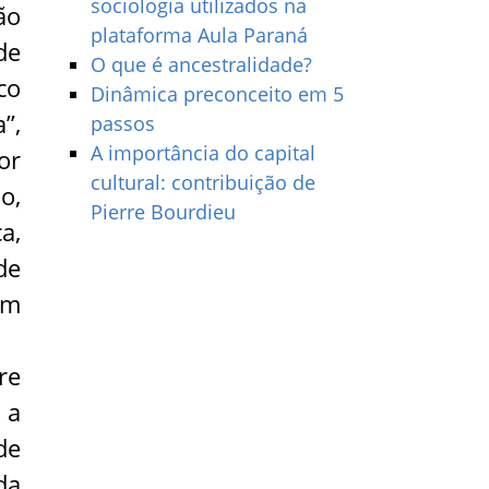
sociologia utilizados na
ão
plataforma Aula Paraná
de
O que é ancestralidade?
co
Dinâmica preconceito em 5
”,
passos
A importância do capital
or
cultural: contribuição de
o,
Pierre Bourdieu
a,
de
em
re
 a
de
da