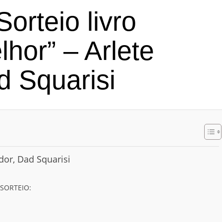
Sorteio livro
hor” – Arlete
d Squarisi
dor, Dad Squarisi
 SORTEIO: