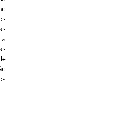
m
o
os
as
 a
as
de
ão
os