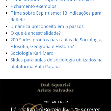
Fichamento exemplos
Filme sobre Espiritismo: 13 Indicações para
Refletir
Dinâmica preconceito em 5 passos
O que é ancestralidade?
200 Slides prontos para aulas de Sociologia,
Filosofia, Geografia e História?
Sociologia Karl Marx
Slides para aulas de sociologia utilizados na
plataforma Aula Paraná
POST ANTERIOR
[já realizado]Sorteio livro “Escrever