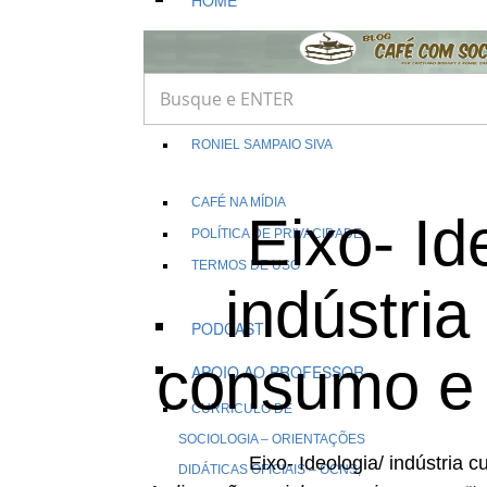
HOME
SOBRE NÓS
OS EDITORES
CRISTIANO BODART
RONIEL SAMPAIO SIVA
CAFÉ NA MÍDIA
Eixo- Id
POLÍTICA DE PRIVACIDADE
TERMOS DE USO
indústria 
PODCAST
consumo e 
APOIO AO PROFESSOR
CURRÍCULO DE
SOCIOLOGIA – ORIENTAÇÕES
Eixo- Ideologia/ indústria c
DIDÁTICAS OFICIAIS – OCNS,