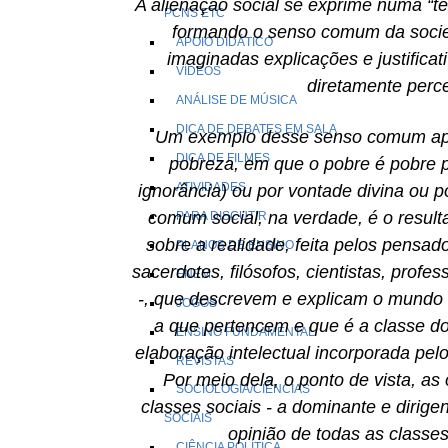
A alienação social se exprime numa “t
PCNS ETC
formando o senso comum da socie
APOIO DIDÁTICO
imaginadas explicações e justificat
VÍDEOS
diretamente perce
ANÁLISE DE MÚSICA
DICA DE DEBATES EM SALA
Um exemplo desse senso comum apa
DICA DE FILMES
pobreza, em que o pobre é pobre p
ATIVIDADES
ignorância) ou por vontade divina ou po
comum social, na verdade, é o result
PARA DISCUTIR
sobre a realidade, feita pelos pensado
PLANOS DE ENSINO
sacerdotes, filósofos, cientistas, profess
ENEM
-, que descrevem e explicam o mundo a
JOGOS
a que pertencem e que é a classe d
ENSINO FUNDAMENTAL
elaboração intelectual incorporada pel
REVISTAS
Por meio dela, o ponto de vista, as
SOCIOLOGIA/CIÊNCIAS
classes sociais - a dominante e dirigen
SOCIAIS
opinião de todas as classe
CIÊNCIA POLÍTICA