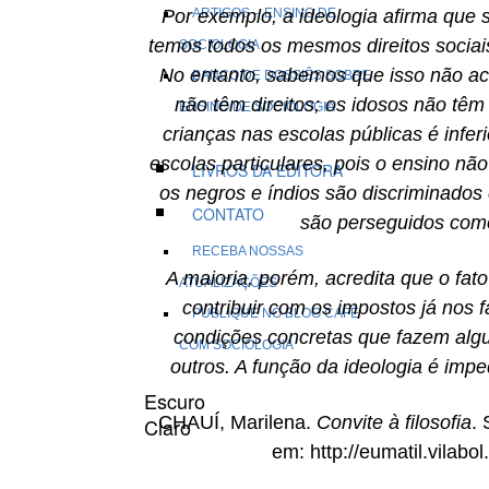
Por exemplo, a ideologia afirma que 
ARTIGOS – ENSINO DE
temos todos os mesmos direitos sociais
SOCIOLOGIA
No entanto, sabemos que isso não aco
BANCO DE DOSSIÊS SOBRE
não têm direitos; os idosos não têm d
ENSINO DE SOCIOLOGIA
crianças nas escolas públicas é infe
escolas particulares, pois o ensino 
LIVROS DA EDITORA
os negros e índios são discriminados
CONTATO
são perseguidos como
RECEBA NOSSAS
A maioria, porém, acredita que o fato 
ATUALIZAÇÕES
contribuir com os impostos já nos 
PUBLIQUE NO BLOG CAFÉ
condições concretas que fazem alg
COM SOCIOLOGIA
outros. A função da ideologia é imp
Escuro
CHAUÍ, Marilena.
Convite à filosofia
. 
Claro
em: http://eumatil.vilabo