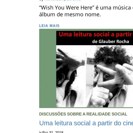
“Wish You Were Here” é uma música d
álbum de mesmo nome.
LEIA MAIS
DISCUSSÕES SOBRE A REALIDADE SOCIAL
Uma leitura social a partir do 
julho 31, 2018