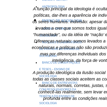
ANTROPOLOGIA
A função principal da ideologia é oculta
políticas, dar-lhes a aparência de indi
ENSINO DE SOCIOLOGIA
os seres humanos. Indivisão: apesar d
levados a crer que somos todos iguai
LIVROS – ENSINO DE
“humanidade”, ou da idéia de “nação’ e “
SOCIOLOGIA
Diferenças naturais: somos levados a 
NÚCLEOS E LABORATÓRIOS
econômicas e políticas não são produzi
DE PRÁTICAS DE ENSINO DE
mas por diferenças individuais dos
SOCIOLOGIA
inteligência, da força de von
BANCO DE DISSERTAÇÕES
E TESES – ENSINO DE
A produção ideológica da ilusão socia
SOCIOLOGIA
todas as classes sociais aceitem as c
BANCO DE ENTREVISTAS
naturais, normais, corretas, justas,
COM PESQUISADORES DA
conhecê-las realmente, sem levar 
TEMÁTICA DO ENSINO DE
profunda entre as condições reai
SOCIOLOGIA