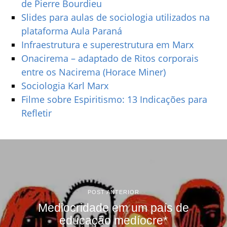
de Pierre Bourdieu
Slides para aulas de sociologia utilizados na
plataforma Aula Paraná
Infraestrutura e superestrutura em Marx
Onacirema – adaptado de Ritos corporais
entre os Nacirema (Horace Miner)
Sociologia Karl Marx
Filme sobre Espiritismo: 13 Indicações para
Refletir
POST ANTERIOR
Mediocridade em um país de
educação medíocre*