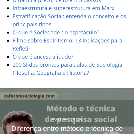
Dinâmica preconceito em 5 passos
Infraestrutura e superestrutura em Marx
Estratificação Social: entenda o conceito e os
principais tipos
O que é Sociedade do espetáculo?
Filme sobre Espiritismo: 13 Indicações para
Refletir
O que é ancestralidade?
200 Slides prontos para aulas de Sociologia,
Filosofia, Geografia e História?
POST ANTERIOR
Diferença entre método e técnica de