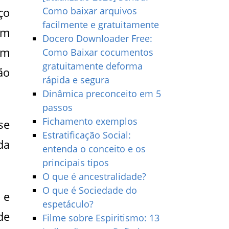
ço
Como baixar arquivos
facilmente e gratuitamente
em
Docero Downloader Free:
am
Como Baixar cocumentos
gratuitamente deforma
ão
rápida e segura
Dinâmica preconceito em 5
passos
Fichamento exemplos
se
Estratificação Social:
da
entenda o conceito e os
principais tipos
O que é ancestralidade?
O que é Sociedade do
 e
espetáculo?
de
Filme sobre Espiritismo: 13