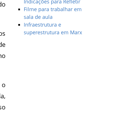
Indicações para Refletir
do
Filme para trabalhar em
sala de aula
Infraestrutura e
os
superestrutura em Marx
de
mo
 o
a,
so