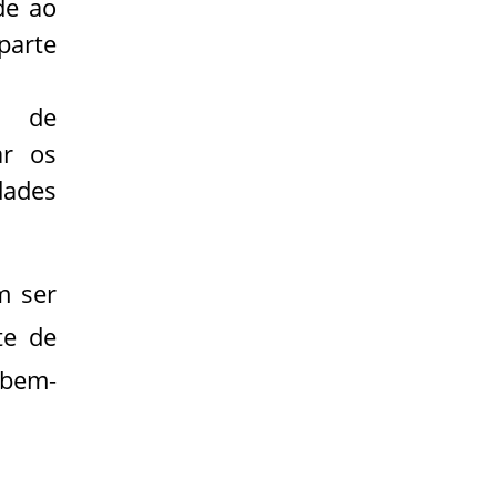
de ao
parte
s de
ar os
dades
m ser
te de
 bem-