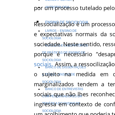
por um processo tutelado pelo
ANTROPOLOGIA
ENSINO DE SOCIOLOGIA
Ressocialização é um processo
LIVROS – ENSINO DE
e expectativas normais da s
SOCIOLOGIA
sociedade. Neste sentido, ress
NÚCLEOS E LABORATÓRIOS
porque é necessário “desap
DE PRÁTICAS DE ENSINO DE
SOCIOLOGIA
sociais.
Assim, a ressocilização
BANCO DE DISSERTAÇÕES
o sujeito na medida em qu
E TESES – ENSINO DE
marginalizados tendem a ter
SOCIOLOGIA
BANCO DE ENTREVISTAS
sociais que não lhes reconhe
COM PESQUISADORES DA
ingressa em contexto de conf
TEMÁTICA DO ENSINO DE
SOCIOLOGIA
um acolhimento que poderia t