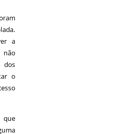
foram
lada.
ver a
e não
s dos
tar o
cesso
s que
guma