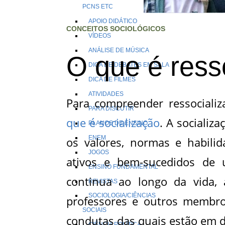
PCNS ETC
APOIO DIDÁTICO
CONCEITOS SOCIOLÓGICOS
VÍDEOS
ANÁLISE DE MÚSICA
O que é ress
DICA DE DEBATES EM SALA
DICA DE FILMES
ATIVIDADES
Para compreender ressocializ
PARA DISCUTIR
que é socialização
. A socializ
PLANOS DE ENSINO
ENEM
os valores, normas e habili
JOGOS
ativos e bem-sucedidos de
ENSINO FUNDAMENTAL
continua ao longo da vida, 
REVISTAS
SOCIOLOGIA/CIÊNCIAS
professores e outros membr
SOCIAIS
condutas das quais estão em d
CIÊNCIA POLÍTICA