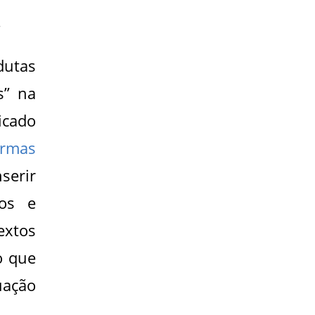
.
dutas
s” na
icado
rmas
serir
dos e
extos
o que
uação