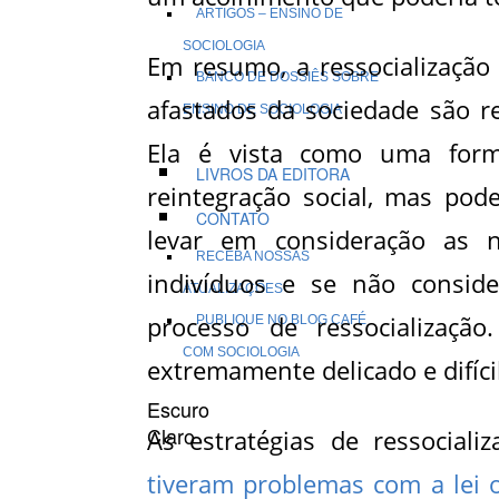
ARTIGOS – ENSINO DE
SOCIOLOGIA
Em resumo, a ressocialização
BANCO DE DOSSIÊS SOBRE
afastados da sociedade são r
ENSINO DE SOCIOLOGIA
Ela é vista como uma form
LIVROS DA EDITORA
reintegração social, mas pod
CONTATO
levar em consideração as ne
RECEBA NOSSAS
indivíduos e se não consid
ATUALIZAÇÕES
processo de ressocialização
PUBLIQUE NO BLOG CAFÉ
COM SOCIOLOGIA
extremamente delicado e difíci
Escuro
Claro
As estratégias de ressocial
tiveram problemas com a lei 