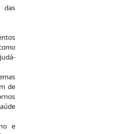
s das
entos
 como
judá-
lemas
am de
ornos
saúde
lho e