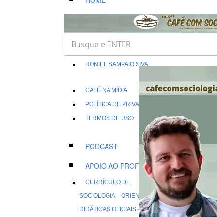
HOME
SOBRE NÓS
OS EDITORES
CRISTIANO BODART
RONIEL SAMPAIO SIVA
CAFÉ NA MÍDIA
POLÍTICA DE PRIVACIDADE
TERMOS DE USO
PODCAST
APOIO AO PROFESSOR
CURRÍCULO DE
SOCIOLOGIA – ORIENTAÇÕES
DIDÁTICAS OFICIAIS – OCNS,