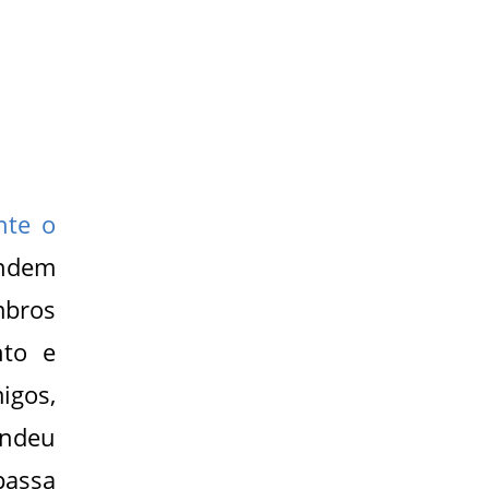
nte o
endem
mbros
nto e
igos,
endeu
passa