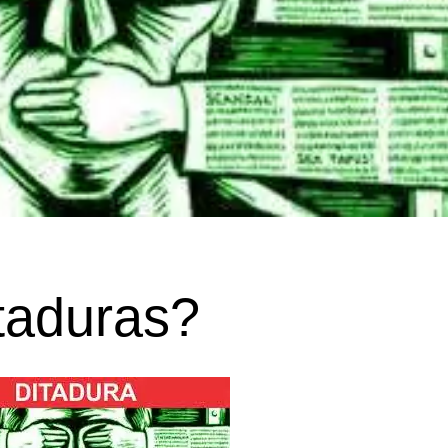
taduras?