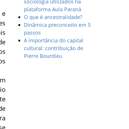
sociologia utilizados na
plataforma Aula Paraná
 e
O que é ancestralidade?
es
Dinâmica preconceito em 5
is
passos
A importância do capital
de
cultural: contribuição de
os
Pierre Bourdieu
os
em
io
te
de
ra
se