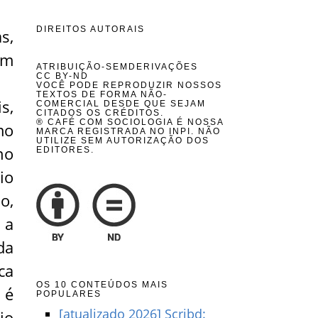
DIREITOS AUTORAIS
s,
am
ATRIBUIÇÃO-SEMDERIVAÇÕES
CC BY-ND
VOCÊ PODE REPRODUZIR NOSSOS
TEXTOS DE FORMA NÃO-
s,
COMERCIAL DESDE QUE SEJAM
CITADOS OS CRÉDITOS.
® CAFÉ COM SOCIOLOGIA É NOSSA
mo
MARCA REGISTRADA NO INPI. NÃO
UTILIZE SEM AUTORIZAÇÃO DOS
no
EDITORES.
io
o,
 a
da
ca
OS 10 CONTEÚDOS MAIS
 é
POPULARES
[atualizado 2026] Scribd:
jo