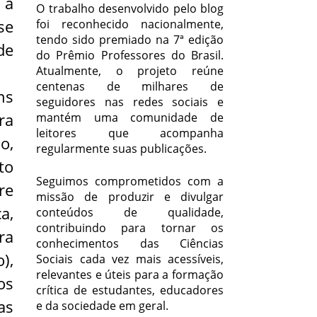
 a
O trabalho desenvolvido pelo blog
se
foi reconhecido nacionalmente,
tendo sido premiado na 7ª edição
de
do Prêmio Professores do Brasil.
Atualmente, o projeto reúne
centenas de milhares de
ns
seguidores nas redes sociais e
ra
mantém uma comunidade de
leitores que acompanha
o,
regularmente suas publicações.
to
Seguimos comprometidos com a
re
missão de produzir e divulgar
a,
conteúdos de qualidade,
contribuindo para tornar os
ra
conhecimentos das Ciências
),
Sociais cada vez mais acessíveis,
relevantes e úteis para a formação
os
crítica de estudantes, educadores
as
e da sociedade em geral.