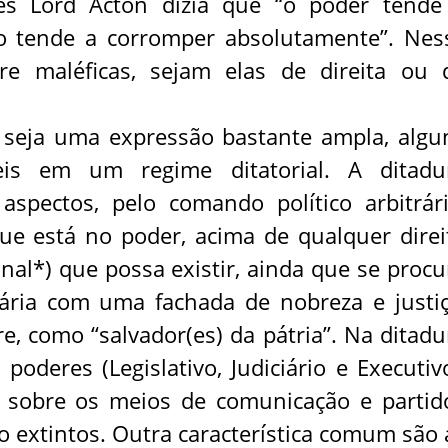
glês Lord Acton dizia que “o poder tende
o tende a corromper absolutamente”. Nes
re maléficas, sejam elas de direita ou 
 seja uma expressão bastante ampla, algu
eis em um regime ditatorial. A ditadu
 aspectos, pelo comando político arbitrári
ue está no poder, acima de qualquer direi
onal*) que possa existir, ainda que se procu
tária com uma fachada de nobreza e justiç
, como “salvador(es) da pátria”. Na ditadu
poderes (Legislativo, Judiciário e Executivo
 sobre os meios de comunicação e partid
o extintos. Outra característica comum são 