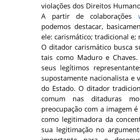
violações dos Direitos Humano
A partir de colaborações
podemos destacar, basicamente
ele: carismático; tradicional e; 
O ditador carismático busca su
tais como Maduro e Chaves.
seus legítimos representant
supostamente nacionalista e v
do Estado. O ditador tradicio
comum nas ditaduras mona
preocupação com a imagem é r
como legitimadora da concent
sua legitimação no argumento
importante para o desenvo