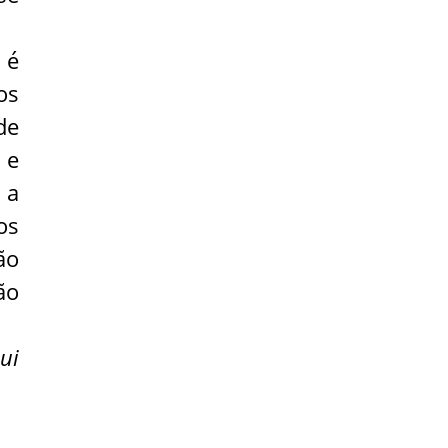
 é
os
de
 e
 a
os
ão
ão
ui