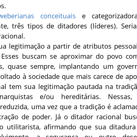
s.
weberianas conceituais
e categorizadora
, três tipos de ditadores (líderes). Seri
racional.
a legitimação a partir de atributos pessoai
 Esses buscam se aproximar do povo co
es, quase sempre, implantando um gover
oltado à sociedade que mais carece de apo
nal tem sua legitimação pautada na tradiçã
rquistas e/ou hereditárias. Nessas,
eduzida, uma vez que a tradição é aclama
ração de poder. Já o ditador racional bus
 utilitarista, afirmando que sua ditadura
lvimento, a segurança ou outro dese