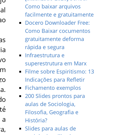
Como baixar arquivos
al
facilmente e gratuitamente
ao
Docero Downloader Free:
Como Baixar cocumentos
as
gratuitamente deforma
rápida e segura
ia
Infraestrutura e
vo
superestrutura em Marx
em
Filme sobre Espiritismo: 13
zo
Indicações para Refletir
Fichamento exemplos
a.
200 Slides prontos para
do
aulas de Sociologia,
té
Filosofia, Geografia e
 a
História?
a,
Slides para aulas de